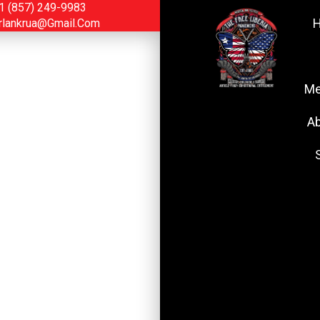
1 (857) 249-9983
rlankrua@gmail.com
Me
Ab