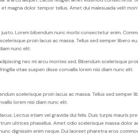
it et magna dolor tempor tellus. Amet dui malesuada velit mo
sus justo. Lorem bibendum nunc morbi consectetur enim. Commo
elerisque proin lacus ac massa. Tellus sed semper libero eu. M
diam nunc elit.
dipiscing nec mi arcu montes sed. Bibendum scelerisque proin
ringilla vitae suspen disse convallis lorem nisi diam nunc elit.
ndum scelerisque proin lacus ac massa. Tellus sed semper libe
vallis lorem nisi diam nunc elit.
 lacus. Lectus etiam vel gravida dui felis. Duis turpis mauris p
 rutrum ultrices phasellus. Amet odio scelerisque massa dolor a
nt nunc dignissim enim neque. Dui laoreet pharetra eros commo