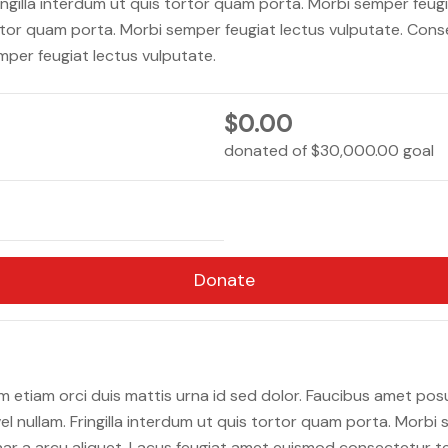
ngilla interdum ut quis tortor quam porta. Morbi semper feug
ortor quam porta. Morbi semper feugiat lectus vulputate. Conse
mper feugiat lectus vulputate.
$0.00
donated of
$30,000.00
goal
Donate
 etiam orci duis mattis urna id sed dolor. Faucibus amet po
nullam. Fringilla interdum ut quis tortor quam porta. Morbi s
inar a arcu aliquet. Lacus feugiat amet euismod consectetur te