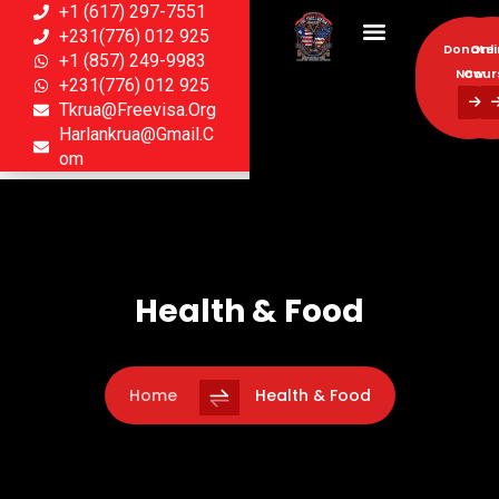
+1 (617) 297-7551
+231(776) 012 925
Donate
Onl
+1 (857) 249-9983
Now
Cour
+231(776) 012 925
Tkrua@freevisa.org
Donate
Onl
Harlankrua@gmail.c
Now
Cour
Om
Health & Food
Home
Health & Food