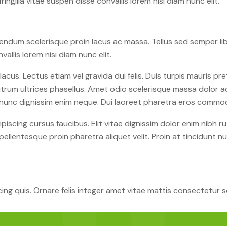
ringilla vitae suspen disse convallis lorem nisi diam nunc elit.
ndum scelerisque proin lacus ac massa. Tellus sed semper libe
vallis lorem nisi diam nunc elit.
 lacus. Lectus etiam vel gravida dui felis. Duis turpis mauris p
 rutrum ultrices phasellus. Amet odio scelerisque massa dolor a
nt nunc dignissim enim neque. Dui laoreet pharetra eros commo
piscing cursus faucibus. Elit vitae dignissim dolor enim nibh r
pellentesque proin pharetra aliquet velit. Proin at tincidunt 
cing quis. Ornare felis integer amet vitae mattis consectetur 