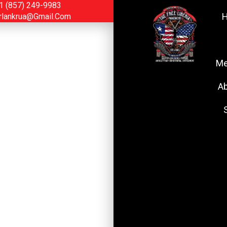
1 (857) 249-9983
rlankrua@gmail.com
Me
Ab