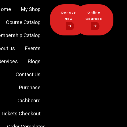
Home
My Shop
Donate
Online
Now
Courses
Course Catalog
Donate
Online
mbership Catalog
Now
Courses
out us
Events
Services
Blogs
Contact Us
Purchase
Dashboard
Tickets Checkout
Order Completed