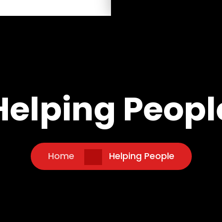
Helping Peopl
Home
Helping People