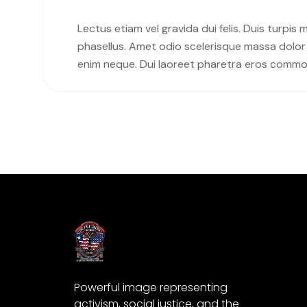
Lectus etiam vel gravida dui felis. Duis turpis
phasellus. Amet odio scelerisque massa dolor a
enim neque. Dui laoreet pharetra eros commo
Powerful image representing
activism, social justice, and the