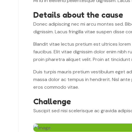
Mi id in eleifend pellentesque dignissim. Lacus f
Details about the cause
Donec adipiscing nec mi arcu montes sed. Bibe
dignissim. Lacus fringilla vitae suspen disse con
Blandit vitae lectus pretium est ultrices lorem
faucibus. Elit vitae dignissim dolor enim nibh
proin pharetra aliquet velit. Proin at tincidu
Duis turpis mauris pretium vestibulum eget adi
massa dolor ac tempus in hendrerit. Nisl ante 
eros commodo vitae.
Challenge
Suscipit sed nisi scelerisque ac gravida adipis