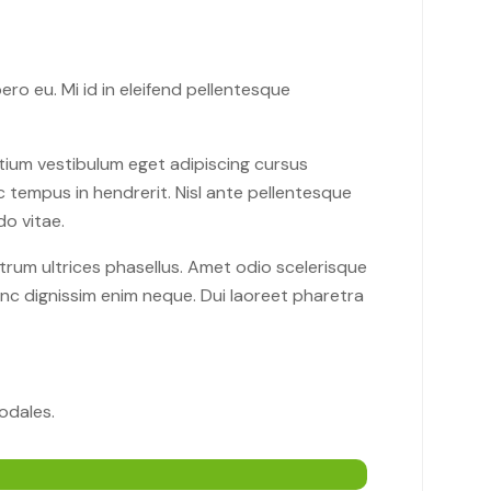
ro eu. Mi id in eleifend pellentesque
retium vestibulum eget adipiscing cursus
c tempus in hendrerit. Nisl ante pellentesque
do vitae.
utrum ultrices phasellus. Amet odio scelerisque
nunc dignissim enim neque. Dui laoreet pharetra
sodales.