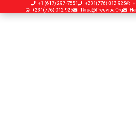
+1 (617) 297-7551
+231(776) 012 925
+
+231(776) 012 925
Tkrua@freevisa.org
Ha