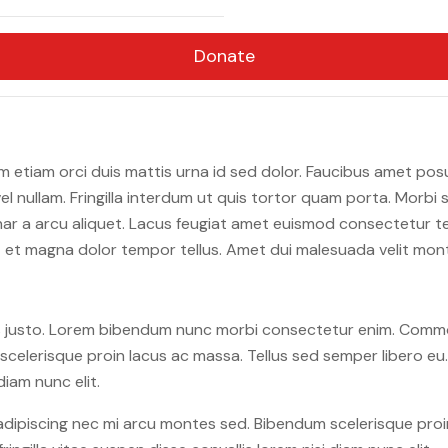
Donate
 etiam orci duis mattis urna id sed dolor. Faucibus amet po
nullam. Fringilla interdum ut quis tortor quam porta. Morbi s
inar a arcu aliquet. Lacus feugiat amet euismod consectetur te
it et magna dolor tempor tellus. Amet dui malesuada velit mo
sus justo. Lorem bibendum nunc morbi consectetur enim. Commo
elerisque proin lacus ac massa. Tellus sed semper libero eu. M
diam nunc elit.
dipiscing nec mi arcu montes sed. Bibendum scelerisque proin