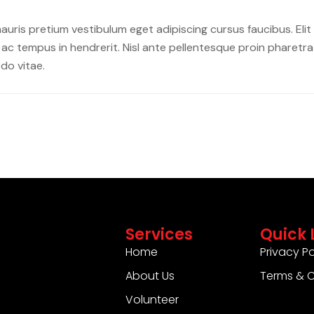
 mauris pretium vestibulum eget adipiscing cursus faucibus. Elit
c tempus in hendrerit. Nisl ante pellentesque proin pharetra a
do vitae.
Services
Quick 
Home
Privacy Po
About Us
Terms & C
Volunteer