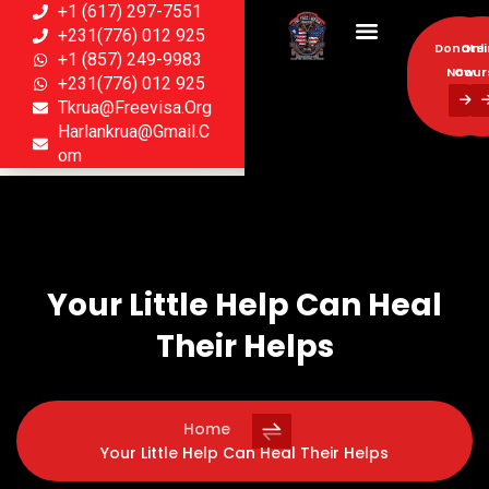
+1 (617) 297-7551
+231(776) 012 925
Donate
Onl
+1 (857) 249-9983
Now
Cour
+231(776) 012 925
Tkrua@freevisa.org
Donate
Onl
Harlankrua@gmail.c
Now
Cour
Om
Your Little Help Can Heal
Their Helps
Home
Your Little Help Can Heal Their Helps