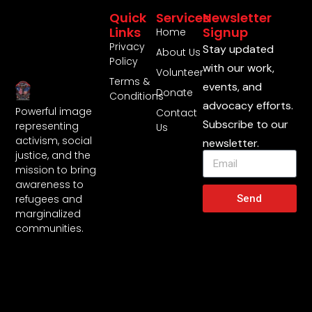
Quick
Services
Newsletter
Links
Signup
Home
Privacy
Stay updated
About Us
Policy
with our work,
Volunteer
Terms &
events, and
Donate
Conditions
advocacy efforts.
Powerful image
Contact
Subscribe to our
representing
Us
activism, social
newsletter.
justice, and the
mission to bring
awareness to
Send
refugees and
marginalized
communities.