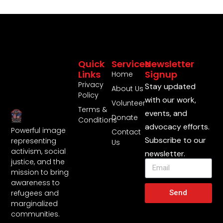
Quick
Services
Newsletter
Links
Signup
Home
Privacy
Stay updated
About Us
Policy
with our work,
Volunteer
Terms &
events, and
Donate
Conditions
advocacy efforts.
Powerful image
Contact
Subscribe to our
representing
Us
activism, social
newsletter.
justice, and the
mission to bring
awareness to
Send
refugees and
marginalized
communities.