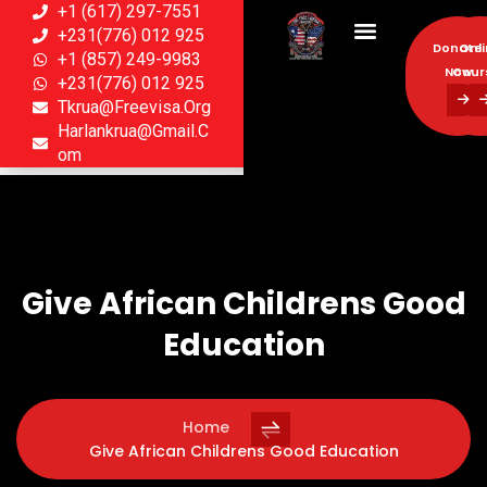
+1 (617) 297-7551
+231(776) 012 925
Donate
Onl
+1 (857) 249-9983
Now
Cour
+231(776) 012 925
Tkrua@freevisa.org
Donate
Onl
Harlankrua@gmail.c
Now
Cour
Om
Give African Childrens Good
Education
Home
Give African Childrens Good Education