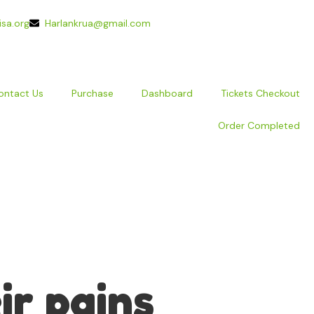
isa.org
Harlankrua@gmail.com
ontact Us
Purchase
Dashboard
Tickets Checkout
Order Completed
ir pains