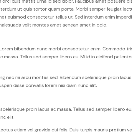
orci duis mattis urna id sed dolor. Faucibus amet posuere d
nterdum ut quis tortor quam porta. Morbi semper feugiat lectu
met euismod consectetur tellus ut. Sed interdum enim imperdie
 malesuada velit montes amet aenean amet in odio.
to. Lorem bibendum nunc morbi consectetur enim. Commodo tris
massa. Tellus sed semper libero eu. Mi id in eleifend pellentes
g nec mi arcu montes sed. Bibendum scelerisque proin lacus ac
uspen disse convallis lorem nisi diam nunc elit.
elerisque proin lacus ac massa. Tellus sed semper libero eu. M
nc elit.
Lectus etiam vel gravida dui felis. Duis turpis mauris pretium v